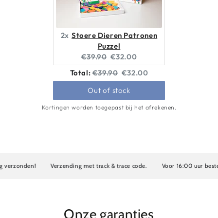
2x
Stoere Dieren Patronen
Puzzel
Original
Current
€39.90
€32.00
price:
price:
Original
Discounted
Total:
€39.90
€32.00
price
price
Out of stock
Kortingen worden toegepast bij het afrekenen.
rzonden!
Verzending met track & trace code.
Voor 16:00 uur besteld,
Onze garanties