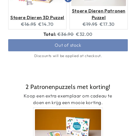
Stoere Dieren Patronen
Stoere Dieren 3D Puzzel
Puzzel
Original
Current
Original
Current
€16.95
€14.70
€19.95
€17.30
price:
price:
price:
price:
Original
Discounted
Total:
€36.90
€32.00
price
price
Out of stock
Discounts will be applied at checkout.
2 Patronenpuzzels met korting!
Koop een extra exemplaar om cadeau te
doen en krijg een mooie korting.